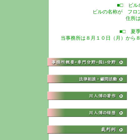
■□ ビル
ビルの名称が フロ
住所
■□ 夏
当事務所は８月１０日（月）から